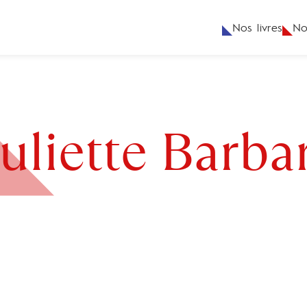
Nos livres
No
Juliette Barba