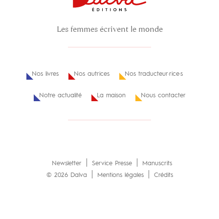
Les femmes écrivent le monde
Nos livres
Nos autrices
Nos traducteur·rice·s
Notre actualité
La maison
Nous contacter
Newsletter
Service Presse
Manuscrits
© 2026 Dalva
Mentions légales
Crédits