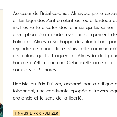
Au cœur du Brésil colonial, Almeyda, jeune esclav
et les légendes s'entremêlent au lourd fardeau d
maîtres se lie à celles des femmes qui les servent. P
description d'un monde rêvé : un campement d'es
Palmares. Almeyra s'échappe des plantations portu
rejoindre ce monde libre. Mais cette communauté
des colons qui les traquent et Almeyda doit pours
homme qu'elle recherche. Celui qu'elle aime et do
combats à Palmares.
Finaliste du Prix Pulitzer, acclamé par la critiqu
foisonnant, une captivante épopée à travers laqu
profonde et le sens de la liberté.
FINALISTE PRIX PULITZER